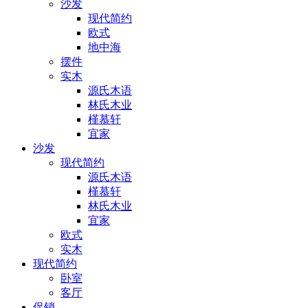
沙发
现代简约
欧式
地中海
摆件
实木
源氏木语
林氏木业
槿慕轩
宜家
沙发
现代简约
源氏木语
槿慕轩
林氏木业
宜家
欧式
实木
现代简约
卧室
客厅
促销