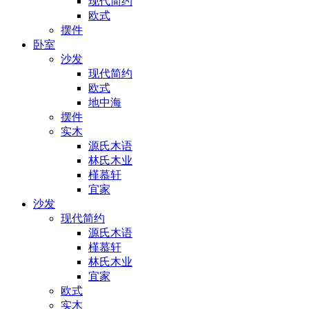
现代简约
欧式
摆件
卧室
沙发
现代简约
欧式
地中海
摆件
实木
源氏木语
林氏木业
槿慕轩
宜家
沙发
现代简约
源氏木语
槿慕轩
林氏木业
宜家
欧式
实木