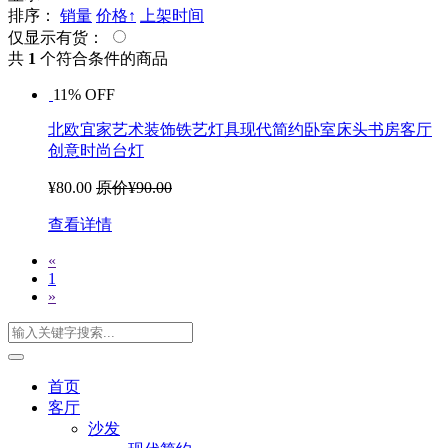
排序：
销量
价格↑
上架时间
仅显示有货：
共
1
个符合条件的商品
11% OFF
北欧宜家艺术装饰铁艺灯具现代简约卧室床头书房客厅
创意时尚台灯
¥80.00
原价¥90.00
查看详情
«
1
»
首页
客厅
沙发