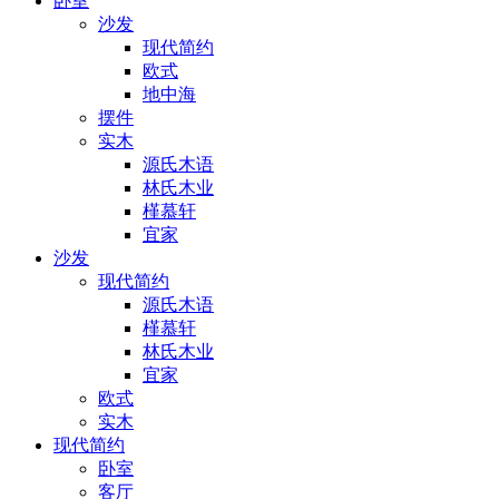
卧室
沙发
现代简约
欧式
地中海
摆件
实木
源氏木语
林氏木业
槿慕轩
宜家
沙发
现代简约
源氏木语
槿慕轩
林氏木业
宜家
欧式
实木
现代简约
卧室
客厅