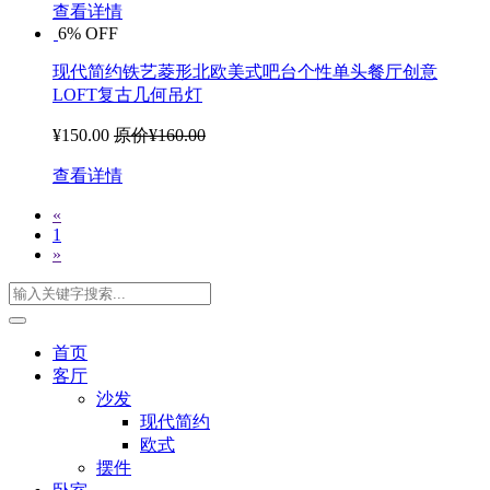
查看详情
6% OFF
现代简约铁艺菱形北欧美式吧台个性单头餐厅创意
LOFT复古几何吊灯
¥150.00
原价¥160.00
查看详情
«
1
»
首页
客厅
沙发
现代简约
欧式
摆件