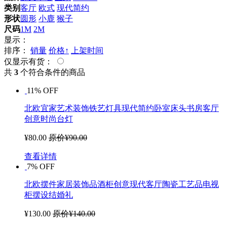
类别
客厅
欧式
现代简约
形状
圆形
小鹿
猴子
尺码
1M
2M
显示：
排序：
销量
价格↑
上架时间
仅显示有货：
共
3
个符合条件的商品
11% OFF
北欧宜家艺术装饰铁艺灯具现代简约卧室床头书房客厅
创意时尚台灯
¥80.00
原价¥90.00
查看详情
7% OFF
北欧摆件家居装饰品酒柜创意现代客厅陶瓷工艺品电视
柜摆设结婚礼
¥130.00
原价¥140.00